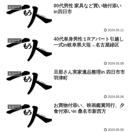
80代男性 家具など買い物付添い
もう一人
in四日市
2024.05.11
40代単身男性１Rアパート引越し
もう一人
一式in岐阜県大垣→名古屋緑区
2024.05.08
旦那さん実家遺品整理in 四日市市
もう一人
羽津町
2024.05.06
お買物付添い、映画鑑賞同行、夕
もう一人
食付添いin 桑名市新西方
2024.05.06