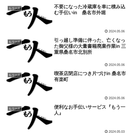
不要になった冷蔵庫を車に積み込
もう一人
む手伝いin 桑名市外堀
2024.05.06
引っ越し準備に伴った、亡くなっ
もう一人
た御父様の大量書籍廃棄作業in 三
重県桑名市北別所
2024.05.06
喫茶店閉店につき片づけin 桑名市
もう一人
有楽町
2024.05.06
便利なお手伝いサービス『もう一
もう一人
人』
2024.05.03