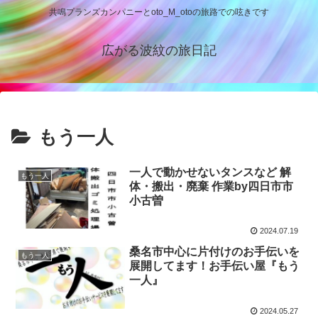
共鳴プランズカンパニーとoto_M_otoの旅路での呟きです
広がる波紋の旅日記
もう一人
一人で動かせないタンスなど 解
もう一人
体・搬出・廃棄 作業by四日市市
小古曽
2024.07.19
桑名市中心に片付けのお手伝いを
もう一人
展開してます！お手伝い屋『もう
一人』
2024.05.27