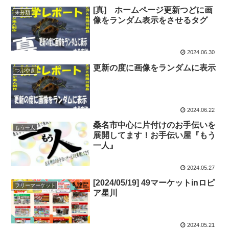
[真] ホームページ更新つどに画
未分類
像をランダム表示をさせるタグ
2024.06.30
更新の度に画像をランダムに表示
つぶやき
2024.06.22
桑名市中心に片付けのお手伝いを
もう一人
展開してます！お手伝い屋『もう
一人』
2024.05.27
[2024/05/19] 49マーケットinロピ
フリーマーケット
ア星川
2024.05.21