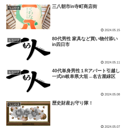
三八朝市in寺町商店街
つぶやき
2024.05.15
80代男性 家具など買い物付添い
もう一人
in四日市
2024.05.11
40代単身男性１Rアパート引越し
もう一人
一式in岐阜県大垣→名古屋緑区
2024.05.08
歴史財産お守り隊！
つぶやき
2024.05.07