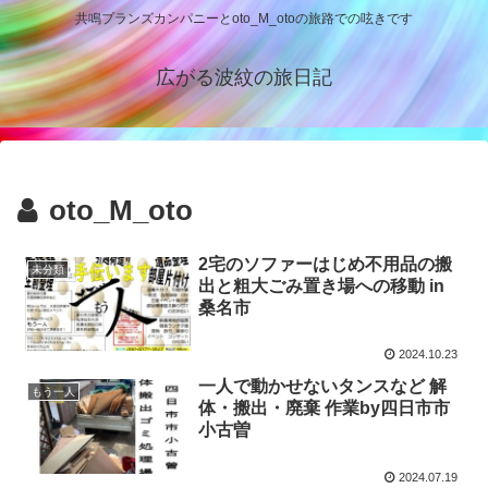
共鳴プランズカンパニーとoto_M_otoの旅路での呟きです
広がる波紋の旅日記
oto_M_oto
2宅のソファーはじめ不用品の搬
未分類
出と粗大ごみ置き場への移動 in
桑名市
2024.10.23
一人で動かせないタンスなど 解
もう一人
体・搬出・廃棄 作業by四日市市
小古曽
2024.07.19